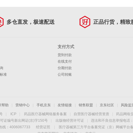
多仓直发，极速配送
正品行货，精致
支付方式
货到付款
在线支付
询
分期付款
标准
公司转账
家帮助
|
营销中心
|
手机京东
|
友情链接
|
销售联盟
|
京东社区
|
风险监
4号
|
ICP
|
药品医疗器械网络服务备案
|
自营医疗器械经营资质
|
药品网络
可证编号新出网证(京)字150号
|
出版物经营许可证
|
违法和不良信息举报电话：40
线：4006067733
经营证照
|
医疗器械第三方平台备案凭证（京）网械平台备字（