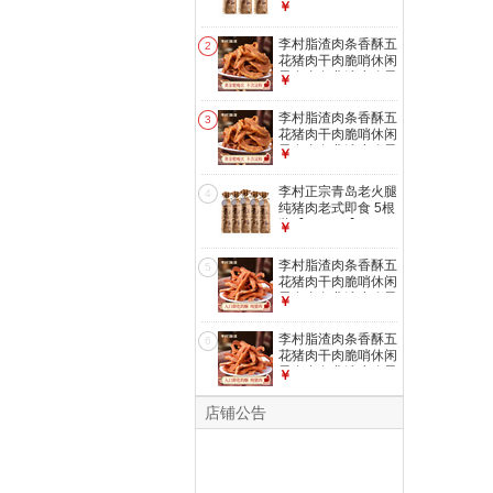
装【300g*3】
￥
李村脂渣肉条香酥五
2
花猪肉干肉脆哨休闲
零食青岛非遗小吃零
￥
食猪油渣 五花肉条
【100g罐装】
李村脂渣肉条香酥五
3
花猪肉干肉脆哨休闲
零食青岛非遗小吃零
￥
食猪油渣 五花肉条
【500g封口袋装】
李村正宗青岛老火腿
4
纯猪肉老式即食 5根
装【300g*5】
￥
李村脂渣肉条香酥五
5
花猪肉干肉脆哨休闲
零食青岛非遗小吃零
￥
食猪油渣 肥1瘦
9【100g罐装】
李村脂渣肉条香酥五
6
花猪肉干肉脆哨休闲
零食青岛非遗小吃零
￥
食猪油渣 肥1瘦
9【250g锁鲜装】
店铺公告