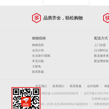
品类齐全，轻松购物
购物指南
配送方式
购物流程
上门自提
会员介绍
211限时达
生活旅行/团购
配送服务查
常见问题
配送费收取
大家电
联系客服
关于我们
|
联系我们
|
联系客服
|
合作招商
|
商
京公网安备 11000002000088号
|
京ICP备1104170
互联网出版许
Copyright © 2004 -
2026
京东JINGDONG 版权所有
|
消费者维权热