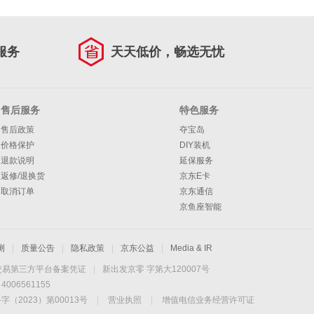
服务
天天低价，畅选无忧
售后服务
特色服务
售后政策
夺宝岛
价格保护
DIY装机
退款说明
延保服务
返修/退换货
京东E卡
取消订单
京东通信
京鱼座智能
测
|
质量公告
|
隐私政策
|
京东公益
|
Media & IR
交易第三方平台备案凭证
|
新出发京零 字第大120007号
06561155
2023）第00013号
|
营业执照
|
增值电信业务经营许可证